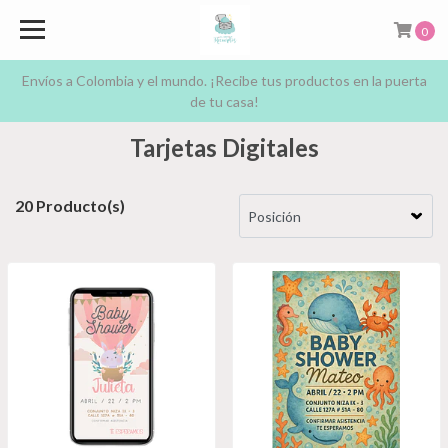
0
Envíos a Colombia y el mundo. ¡Recibe tus productos en la puerta
de tu casa!
Tarjetas Digitales
20 Producto(s)