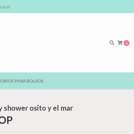
 casa!
0
ORIOS PARA BOLSOS
y shower osito y el mar
COP