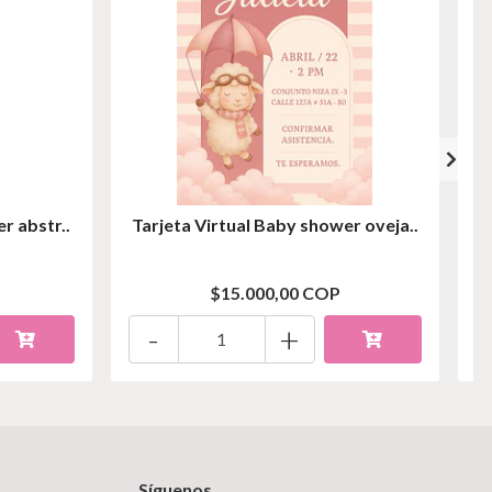
r abstr..
Tarjeta Virtual Baby shower oveja..
T
$15.000,00 COP
-
+
Síguenos