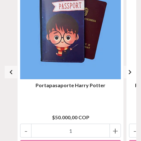
Portapasaporte Harry Potter
Po
$50.000,00 COP
-
+
-