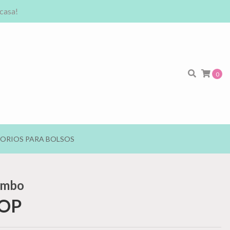
 casa!
0
ORIOS PARA BOLSOS
umbo
COP