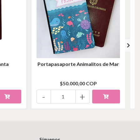
anta
Portapasaporte Animalitos de Mar
P
$50.000,00 COP
-
+
Síguenos