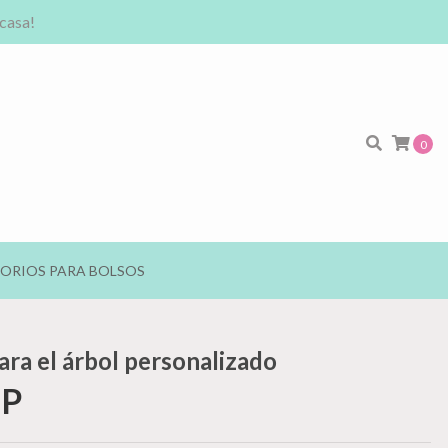
 casa!
0
ORIOS PARA BOLSOS
ra el árbol personalizado
OP