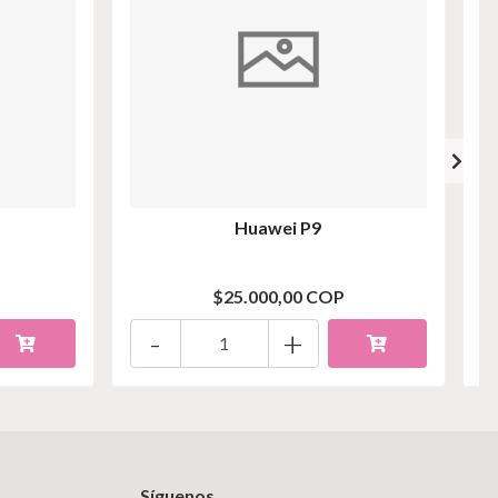
Huawei P9
$25.000,00 COP
-
+
Síguenos