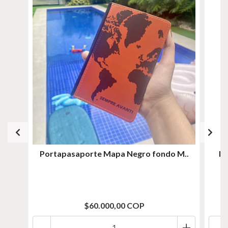
Portapasaporte Mapa Negro fondo M..
Po
$60.000,00 COP
-
+
-