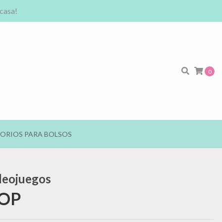
 casa!
0
ORIOS PARA BOLSOS
deojuegos
COP